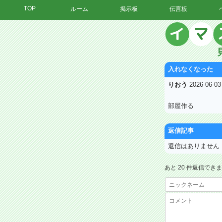
TOP
ルーム
掲示板
伝言板
入れなくなった
りおう
2026-06-0
部屋作る
返信記事
返信はありません
あと 20 件返信でき