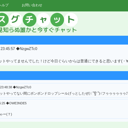
ヘルプ
お問い合わせ
0 23:45:57 ◆NzgwZTc0
ットやってませんでした！けど今日ぐらいからは普通にできると思います(・∀
 23:48:38 ◆NzgwZTc0
トやってない間にボンボンドロップシールげっとしたぜ(☝︎ ՞ਊ ՞)☝︎フゥゥゥゥゥゥ⤴︎
:45:25 ◆OWE3NDE5
ー(？)