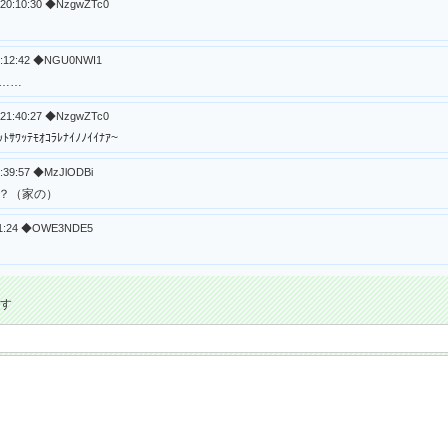
 20:10:30 ◆NzgwZTc0
20:12:42 ◆NGU0NWI1
……
 21:40:27 ◆NzgwZTc0
ｯﾄｻﾜｯﾃﾓｵｺﾗﾚﾅｲﾉﾉｲｲﾅｱ~
8:39:57 ◆MzJlODBi
？（家の）
:41:24 ◆OWE3NDE5
ます