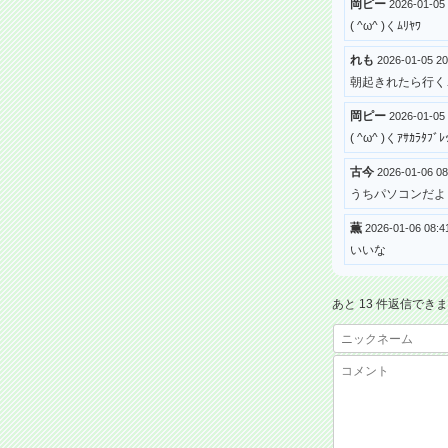
岡ピー
2026-01-05
( ^ω^ )くﾑﾘﾔﾜ
れも
2026-01-05 
朝起きれたら行く
岡ピー
2026-01-05
( ^ω^ )くｱｻｶﾗﾀﾌﾞﾚ
古今
2026-01-06 0
うちパソコンだよ
薫
2026-01-06 08
いいな
あと 13 件返信でき