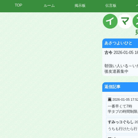
TOP
ルーム
掲示板
伝言板
あさつよいひと
古今
2026-01-05 
朝強い人いる～い
後友達募集中
返信記事
薫
2026-01-05 17
一番早くて7時
学タブの時間制限
すみっコぐらし
2
うちも行けたら行