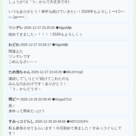
しょうがつ(「つ」からで大丈夫です)
いつもありがとう！来年も続けていきたい！2026年もよろしく〜ꉂ ᳐˶ᵒ ᵕ
˂˶ ᳐ฅᵐᵉᵒʷˎˊ˗
ツンデレ
2025-12-27 23:25:02 ◆NjgwMjlk
始めてきました～！！！！2026もよろしくぅ
わどわ
2025-12-27 23:26:17 ◆NjgwMjlk
間違えた
ツンデレです
ごめんなさい～～
ため池ちゃん
2025-12-27 23:43:25 ◆MGJhYzg3
連続して”しりとり”続けてこれたのも
みんなのおかげです！ありがとう！
「う」からどうぞ～
岡ピー
2025-12-29 20:38:46 ◆NzgwZTc0
馬！
来年って馬年だっけ？
すみっコぐらし
2025-12-29 20:49:56 ◆NDY1OGFh
私も参加させてもらいます！今日初めて来ました！すみっコぐらしで
す！