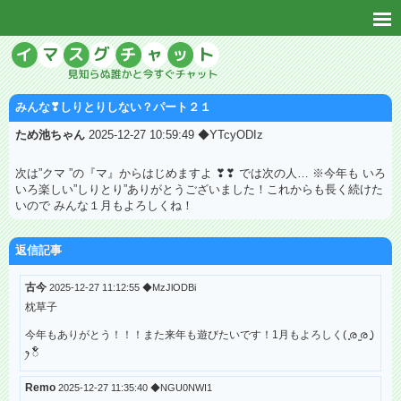
みんな❣しりとりしない？パート２１
ため池ちゃん
2025-12-27 10:59:49 ◆YTcyODIz
次は”クマ ”の『マ』からはじめますよ ❣❣ では次の人… ※今年も いろ
いろ楽しい”しりとり”ありがとうございました！これからも長く続けた
いので みんな１月もよろしくね！
返信記事
古今
2025-12-27 11:12:55 ◆MzJlODBi
枕草子
今年もありがとう！！！また来年も遊びたいです！1月もよろしく( ͈ര ̫ര ͈)
ꫂ ၴႅၴ
Remo
2025-12-27 11:35:40 ◆NGU0NWI1