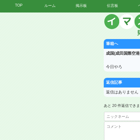
TOP
ルーム
掲示板
伝言板
筆箱へ
成国(成田国際空港
今日やろ
返信記事
返信はありません
あと 20 件返信でき