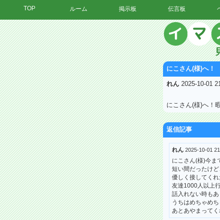
TOP
ルーム
掲示板
伝言板
にこさん(様)へ！
れん
2025-10-01 
にこさん(様)へ！暇
返信記事
れん
2025-10-01 
にこさん(様)今
短い間だったけど
優しく接してくれ
友達1000人以上
話入れない時もあ
うちはめちゃめち
あとあやまってく