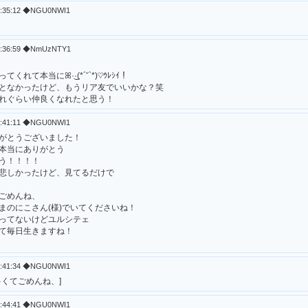
21:35:12 ◆NGU0NWI1
21:36:59 ◆NmUzNTY1
て本当にꕤ︎︎·͜·(*´˘`*)♡ｳﾚｼｲ！
となかったけど、もうリア友でいいかな？笑
れぐらい仲良くなれたと思う！
21:41:11 ◆NGU0NWI1
がとうございました！
本当にありがとう
う！！！！
悲しかったけど、見てるだけで
ごめんね、
まのにこさん(様)でいてくださいね！
ってないけどユルシテェ
て毎日生きますね！
21:41:34 ◆NGU0NWI1
多くてごめんね、]
21:44:41 ◆NGU0NWI1