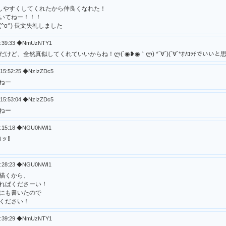
話しやすくしてくれたから仲良くなれた！
いてねー！！！
^o^) 長文失礼しました
06:39:33 ◆NmUzNTY1
ど、全然真似してくれていいからね！ლ(´◉❥◉｀ლ) *´∀`)(´∀`*ｵｿﾛｯﾁでいいと
 15:52:25 ◆NzIzZDc5
ねー
 15:53:04 ◆NzIzZDc5
ねー
17:15:18 ◆NGU0NWI1
ッ‼︎
20:28:23 ◆NGU0NWI1
描くから、
ればくださーい！
にも書いたので
ください！
20:39:29 ◆NmUzNTY1