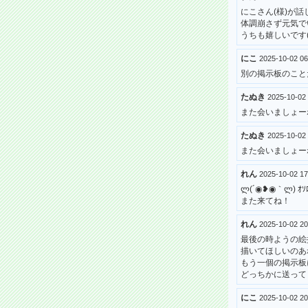
にこさん(様)が
体調崩さず元気で
うちも嬉しいです(
にこ
2025-10-02 
別の掲示板のことだけ
たぬき
2025-10-02
また会いましょー
たぬき
2025-10-02
また会いましょー
れん
2025-10-02 
ლ(´◉❥◉｀ლ) ｵｿﾛ
また来てね！
れん
2025-10-02 
最後の時ようの絵
描いてほしいのあ
もう一個の掲示板
どっちかに送って
にこ
2025-10-02 