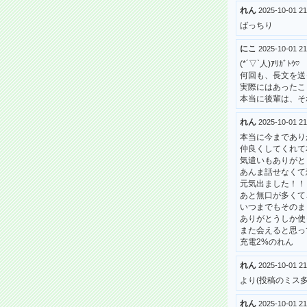
れん
2025-10-01 
ばっちり
にこ
2025-10-01 
(*´▽`人)ｱﾘｶﾞﾄｳ♡
何回も、長文を送ってくれ
実際にはあったこ
本当に後輩は、そ
れん
2025-10-01 
本当に今まであり
仲良くしてくれて
気遣いもありがと
あんま話せなくて
元気出ました！！
あと無口が多くて
いつまでもそのま
ありがとうしか使
また会えると思っ
充電2%のれん
れん
2025-10-01 
より(投稿のミス
れん
2025-10-01 