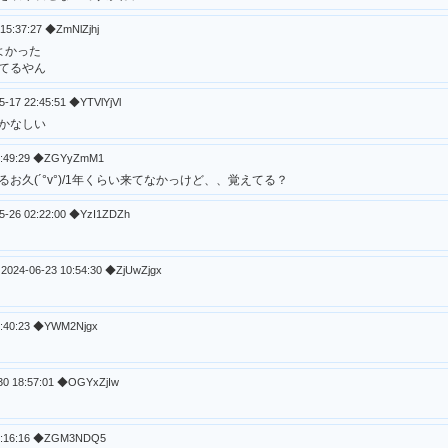
 15:37:27 ◆ZmNlZjhj
よかった
てるやん
5-17 22:45:51 ◆YTVlYjVl
かなしい
21:49:29 ◆ZGYyZmM1
お久(´°v°)/1年くらい来てなかっけど、、覚えてる？
5-26 02:22:00 ◆YzI1ZDZh
2024-06-23 10:54:30 ◆ZjUwZjgx
6:40:23 ◆YWM2Njgx
30 18:57:01 ◆OGYxZjIw
11:16:16 ◆ZGM3NDQ5