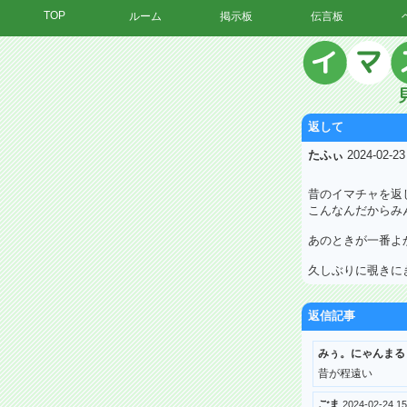
TOP
ルーム
掲示板
伝言板
返して
たふぃ
2024-02-2
昔のイマチャを返
こんなんだからみ
あのときが一番よ
久しぶりに覗きに
返信記事
みぅ。にゃんまる
昔が程遠い
ごま
2024-02-24 