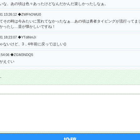
いな、あの頃は色々あったけどなんだかんだ楽しかったしなぁ。
-31 13:26:12 ◆ZWFhOWU0
てその時は今みたいに荒れてなかったなぁ…あの頃は勇者タイピングが流行ってま
かったし…昔が懐かしいですね！
31 18:23:07 ◆YTdiNmJi
ゃないけど、3，4年前に戻ってほしい()
11:54:06 ◆ZGM3NDQ5
がえぐい
す