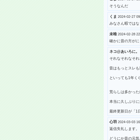
そうなんだ
くま
2024-02-27 0
みなさん暇ではな
未唯
2024-02-28 2
確かに昔の方がに
ネコ@あいろに。
それなそれなそれ
昔はもっとスレも
といっても1年く
荒らしは多かった
本当に久しぶりに
最終更新日が「1
心羽
2024-03-03 
返信失礼します。
どうにか昔の元気