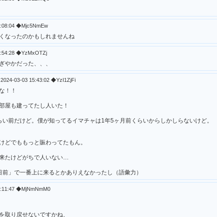
9:08:04 ◆Mjc5NmEw
くなったのかもしれませんね
2:54:28 ◆YzMxOTZj
ぎやかだった、、、
2024-03-03 15:43:02 ◆YzI1ZjFi
な！！
部屋も建ってたし人いた！
らい前だけど。僕が知ってるイマチャは1年5ヶ月前くらいからしかしらないけど。
けどでももっと賑わってたもん。
来たけどがちで人いない…
日前」で一番上に来るとかありえなかったし（語彙力）
16:11:47 ◆MjNmNmM0
を取り戻せないですかね、