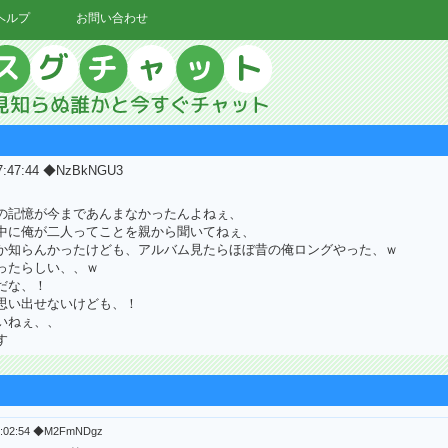
ヘルプ
お問い合わせ
17:47:44 ◆NzBkNGU3
の記憶が今まであんまなかったんよねぇ、
中に俺が二人ってことを親から聞いてねぇ、
か知らんかったけども、アルバム見たらほぼ昔の俺ロングやった、ｗ
ったらしい、、ｗ
だな、！
思い出せないけども、！
いねぇ、、
す
18:02:54 ◆M2FmNDgz