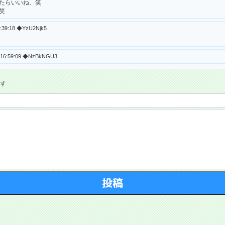
たらいいね、笑
笑
8:39:18 ◆YzU2Njk5
0 16:59:09 ◆NzBkNGU3
ます