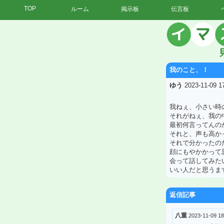
TOP
ルーム
掲示板
伝言板
我のこと、！
ゆう
2023-11-09 
我ねぇ、小さい時
それがねぇ、我の
最初何言ってんの
それと、声も高か
それで分かったの
顔にもやかかって
会って話してみた
いい人だと思うま
返信記事
八重
2023-11-09 